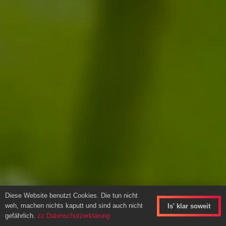
Diese Website benutzt Cookies. Die tun nicht
weh, machen nichts kaputt und sind auch nicht
Is' klar soweit
gefährlich.
zz Datenschutzerklärung