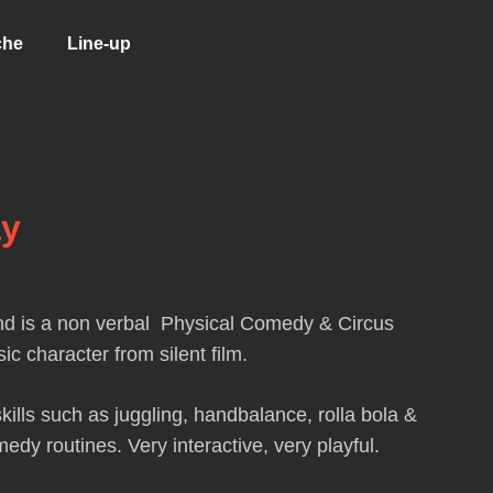
che
Line-up
ay
 is a non verbal Physical Comedy & Circus
ic character from silent film.
kills such as juggling, handbalance, rolla bola &
edy routines. Very interactive, very playful.