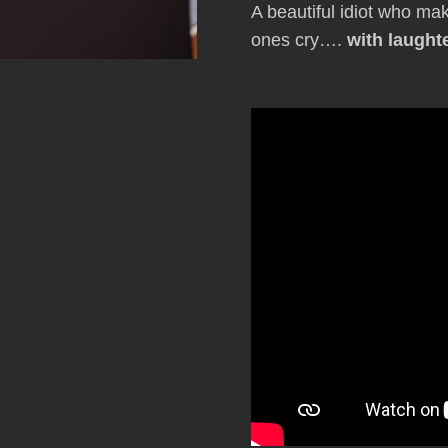
A beautiful idiot who ma
ones cry….
with laught