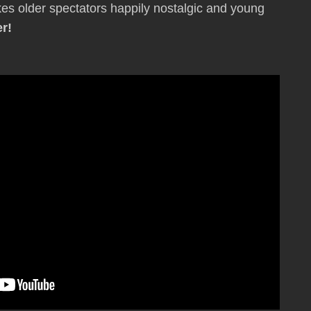
kes older spectators happily nostalgic and young
er!