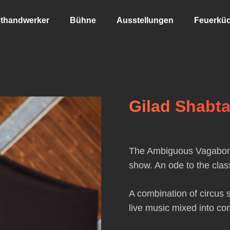
thandwerker
Bühne
Ausstellungen
Feuerkü
Gilad Shabt
The Ambiguous Vagabond
show. An ode to the class
A combination of circus s
live music mixed into com