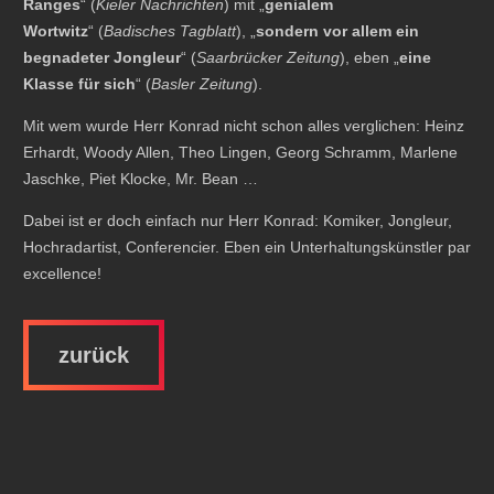
Ranges
“ (
Kieler Nachrichten
) mit „
genialem
Wortwitz
“ (
Badisches Tagblatt
), „
sondern vor allem ein
begnadeter Jongleur
“ (
Saarbrücker Zeitung
), eben „
eine
Klasse für sich
“ (
Basler Zeitung
).
Mit wem wurde Herr Konrad nicht schon alles verglichen: Heinz
Erhardt, Woody Allen, Theo Lingen, Georg Schramm, Marlene
Jaschke, Piet Klocke, Mr. Bean …
Dabei ist er doch einfach nur Herr Konrad: Komiker, Jongleur,
Hochradartist, Conferencier. Eben ein Unterhaltungskünstler par
excellence!
zurück