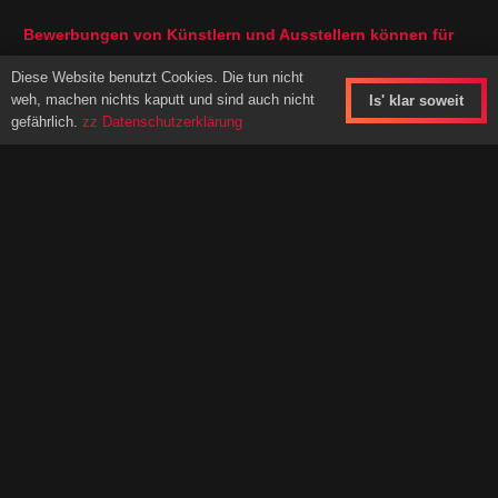
Bewerbungen von Künstlern und Ausstellern können für
dieses Jahr leider nicht mehr angenommen werden – das
Diese Website benutzt Cookies. Die tun nicht
Line Up für die Bühne und die Ausstellungsflächen sind
weh, machen nichts kaputt und sind auch nicht
Is' klar soweit
komplett belegt.
gefährlich.
zz Datenschutzerklärung
Kunst- und Kunsthandwerk Kollektiv
Beesem20
29487 Beesem/Luckau
im Wendland
Ansprechpartner:
Bettina Kunter, Rajko Kühnöhl
Telefon 0160 – 350 51 28
eMail Kontakt
Impressum
Anbieterkennzeichnung
Datenschutz