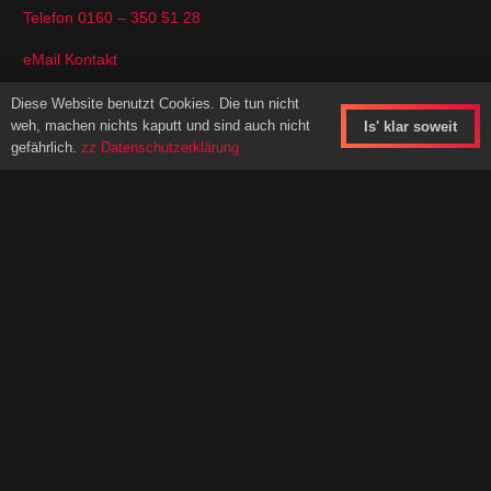
Telefon 0160 – 350 51 28
eMail Kontakt
Diese Website benutzt Cookies. Die tun nicht
Impressum
weh, machen nichts kaputt und sind auch nicht
Is' klar soweit
gefährlich.
zz Datenschutzerklärung
Anbieterkennzeichnung
Datenschutz
Konzeption und Umsetzung
dieser Website durch Kai Krüger
aka.
weltweitesnetzwerk.de