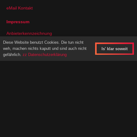
eMail Kontakt
Impressum
Anbieterkennzeichnung
Datenschutz
Diese Website benutzt Cookies. Die tun nicht
weh, machen nichts kaputt und sind auch nicht
Is' klar soweit
gefährlich.
zz Datenschutzerklärung
Konzeption und Umsetzung
dieser Website durch Kai Krüger
aka.
weltweitesnetzwerk.de