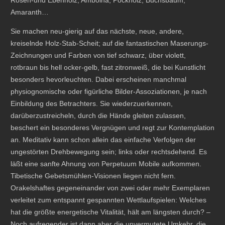
Rosen-und Ebenholz, Amboina, Pockholz, Buchsbaum,
Amaranth…
Sie machen neu-gierig auf das nächste, neue, andere,
kreiselnde Holz-Stab-Scheit; auf die fantastischen Maserungs-
Zeichnungen und Farben von tief schwarz, über violett,
rotbraun bis hell ocker-gelb, fast zitronweiß, die bei Kunstlicht
besonders hevorleuchten. Dabei erscheinen manchmal
physiognomische oder figürliche Bilder-Assoziationen, je nach
Einbildung des Betrachters. Sie wiederzuerkennen,
darüberzustreicheln, durch die Hände gleiten zulassen,
beschert ein besonderes Vergnügen und regt zur Kontemplation
an. Meditativ kann schon allein das einfache Verfolgen der
ungestörten Drehbewegung sein; links oder rechtsdehend. Es
läßt eine sanfte Ahnung von Perpetuum Mobile aufkommen.
Tibetische Gebetsmühlen-Visionen liegen nicht fern.
Orakelshaftes gegeneinander von zwei oder mehr Exemplaren
verleitet zum entspannt gespannten Wettlaufspielen: Welches
hat die größte energetische Vitalität, hält am längsten durch? –
Noch aufregender ist dann aber die unvermutete Umkehr, die