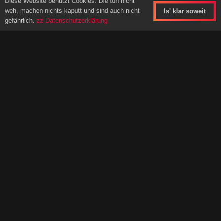
Diese Website benutzt Cookies. Die tun nicht
weh, machen nichts kaputt und sind auch nicht
Is' klar soweit
gefährlich.
zz Datenschutzerklärung
Kontakt
Bewerbungen von Künstlern und Ausstellern können für
dieses Jahr leider nicht mehr angenommen werden – das
Line Up für die Bühne und die Ausstellungsflächen sind
komplett belegt.
Kunst- und Kunsthandwerk Kollektiv
Beesem20
29487 Beesem/Luckau
im Wendland
Ansprechpartner:
Bettina Kunter, Rajko Kühnöhl
Telefon 0160 – 350 51 28
eMail Kontakt