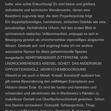
hatte, eine echte Erleuchtung! Es sind kleine und größere
ästhetische und technische Wunderwerke, denen eine
Basisform zugrunde liegt, die dem Propellerprinzip folgt.
Ein doppelspitzendiges, handsames, einfaches Gebilde wie eine
janusköpfige, fischähnliche Urform. Auf den ersten Blick in
symmetrisch statischer Vollkommenheit, entpuppt es sich in
Bewegung gesetzt als unvorhersehbar eigenwilliges alogisches
Wesen. Deshalb auf- und angeregt habe ich mir andere
assoziative Namen für diese geheimnisvolle Spezies
ausgedacht: KEHRTWENDIGER ZITTERSTAB, VOR-
UNDRÜCKREHENDES KREISEL-SCHEIT, DAS ANDERSRUM
OPPOSITIONSHOLZ, MERRYCHEMBOGOROUND.
Obwohl er sie auch in Metall, Kristall, Kunststoff realiziert hat,
gilt meine Bewunderung den vielfältigen Exemplaren aus
Hölzern dieser Erde. Es sind die harten und härtesten und
schwersten und attraktivsten die in Mankiewicz’s Händen zu
makelloser Gestalt und Oberflächenschönheit gedeihen. Schon
ihre Namen verzaubern: Grenadill, Schlangenholz, Thuja,