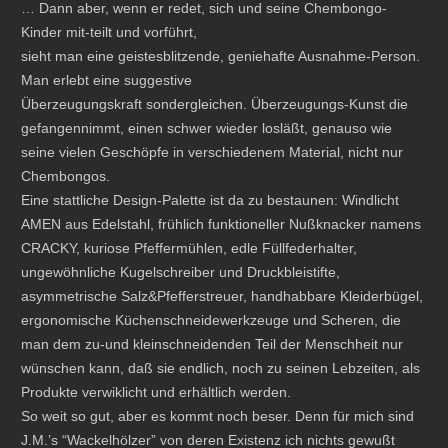
… Dann aber, wenn er redet, sich und seine Chembongo-
Kinder mit-teilt und vorführt,
sieht man eine geistesblitzende, geniehafte Ausnahme-Person.
Man erlebt eine suggestive
Überzeugungskraft sondergleichen. Überzeugungs-Kunst die
gefangennimmt, einen schwer wieder losläßt, genauso wie
seine vielen Geschöpfe in verschiedenem Material, nicht nur
Chembongos.
Eine stattliche Design-Palette ist da zu bestaunen: Windlicht
AMEN aus Edelstahl, frühlich funktioneller Nußknacker namens
CRACKY, kuriose Pfeffermühlen, edle Füllfederhalter,
ungewöhnliche Kugelschreiber und Druckbleistifte,
asymmetrische Salz&Pfefferstreuer, handhabbare Kleiderbügel,
ergonomische Küchenschneidewerkzeuge und Scheren, die
man dem zu-und kleinschneidenden Teil der Menschheit nur
wünschen kann, daß sie endlich, noch zu seinen Lebzeiten, als
Produkte verwiklicht und erhältlich werden.
So weit so gut, aber es kommt noch beser. Denn für mich sind
J.M.’s “Wackelhölzer” von deren Existenz ich nichts gewußt