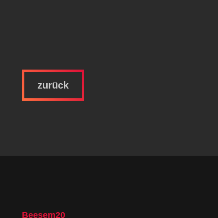
zurück
Beesem20