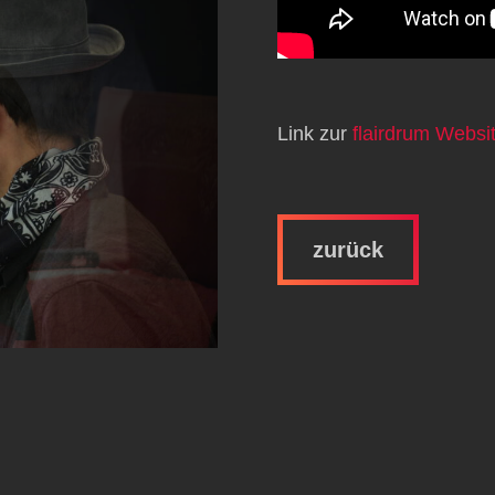
Link zur
flairdrum Websi
zurück