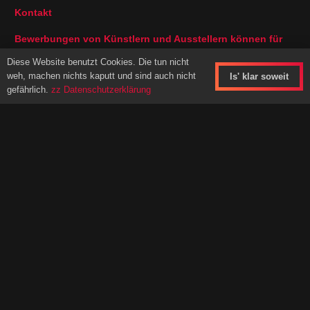
Kontakt
Bewerbungen von Künstlern und Ausstellern können für
dieses Jahr leider nicht mehr angenommen werden – das
Diese Website benutzt Cookies. Die tun nicht
Line Up für die Bühne und die Ausstellungsflächen sind
weh, machen nichts kaputt und sind auch nicht
Is' klar soweit
komplett belegt.
gefährlich.
zz Datenschutzerklärung
Kunst- und Kunsthandwerk Kollektiv
Beesem20
29487 Beesem/Luckau
im Wendland
Ansprechpartner:
Bettina Kunter, Rajko Kühnöhl
Telefon 0160 – 350 51 28
eMail Kontakt
Impressum
Anbieterkennzeichnung